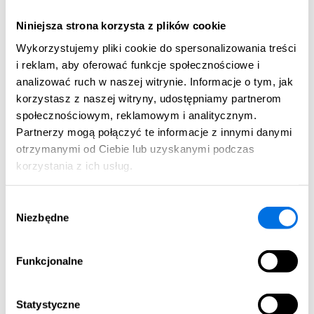
Niniejsza strona korzysta z plików cookie
A5.2
Wykorzystujemy pliki cookie do spersonalizowania treści
Dostępne
i reklam, aby oferować funkcje społecznościowe i
analizować ruch w naszej witrynie. Informacje o tym, jak
korzystasz z naszej witryny, udostępniamy partnerom
społecznościowym, reklamowym i analitycznym.
Partnerzy mogą połączyć te informacje z innymi danymi
otrzymanymi od Ciebie lub uzyskanymi podczas
korzystania z ich usług.
3 pokoje
|
2 Piętro
Wybór
Pow. użytkowa:
Niezbędne
zgody
2
57.32 m
Funkcjonalne
Cena całkowita mieszkania:
670 206,00 zł
Statystyczne