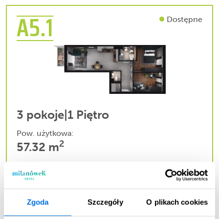
A5.1
Dostępne
3 pokoje
|
1 Piętro
Pow. użytkowa:
2
57.32 m
Cena całkowita mieszkania:
661 344,00 zł
Zgoda
Szczegóły
O plikach cookies
ZOBACZ WIĘCEJ