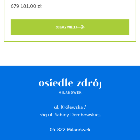
679 181,00 zł
ZOBACZ WIĘCEJ
ul. Królewska /
róg ul. Sabiny Dembowskiej,
05-822 Milanówek