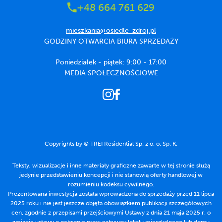
+48 664 761 629
mieszkania@osiedle-zdroj.pl
GODZINY OTWARCIA BIURA SPRZEDAŻY
Poniedziałek - piątek: 9:00 - 17:00
MEDIA SPOŁECZNOŚCIOWE
Copyrights by © TREI Residential Sp. z o. o. Sp. K.
Teksty, wizualizacje i inne materiały graficzne zawarte w tej stronie służą
jedynie przedstawieniu koncepcji i nie stanowią oferty handlowej w
rozumieniu kodeksu cywilnego.
Prezentowana inwestycja została wprowadzona do sprzedaży przed 11 lipca
2025 roku i nie jest jeszcze objęta obowiązkiem publikacji szczegółowych
cen, zgodnie z przepisami przejściowymi Ustawy z dnia 21 maja 2025 r. o