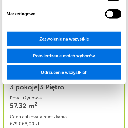
ZOBACZ WIĘCEJ
Marketingowe
A5.3
Dostępne
Zezwolenie na wszystkie
Potwierdzenie moich wyborów
Odrzucenie wszystkich
3 pokoje
|
3 Piętro
Pow. użytkowa:
2
57.32 m
Cena całkowita mieszkania:
679 068,00 zł