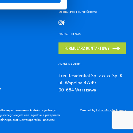
MEDIA SPOŁECZNOŚCIOWE
NAPISZ DO NAS
FORMULARZ KONTAKTOWY
ADRES SIEDZIBY:
Trei Residential Sp. z o. o. Sp. K.
ul. Wspólna 47/49
y
00-684 Warszawa
 handlowej w rozumieniu kodeksu cywilnego.
Created by
Urban Jungle Agency
ji szczegółowych cen, zgodnie z przepisami
odzinnego oraz Deweloperskim Funduszu