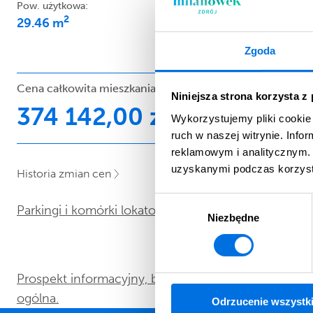
2
Pow. użytkowa:
Cena 1m
pow. użytkowej:
2
29.46 m
12 700,00 zł
Zgoda
Cena całkowita mieszkania:
Niniejsza strona korzysta z
374 142,00 zł
Wykorzystujemy pliki cookie 
ruch w naszej witrynie. Inf
reklamowym i analitycznym. 
uzyskanymi podczas korzysta
Historia zmian cen
Wybór
Parkingi i komórki lokatorskie
Niezbędne
zgody
Prospekt informacyjny, budynek A – część
ogólna.
Odrzucenie wszystk