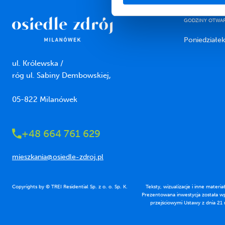
GODZINY OTWARC
Poniedziałek
ul. Królewska /
róg ul. Sabiny Dembowskiej,
05-822 Milanówek
+48 664 761 629
mieszkania@osiedle-zdroj.pl
Copyrights by © TREI Residential Sp. z o. o. Sp. K.
Teksty, wizualizacje i inne materi
Prezentowana inwestycja została wp
przejściowymi Ustawy z dnia 21