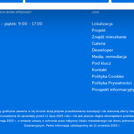
IA BIURA SPRZEDAŻY
LINKI
 - piątek: 9:00 - 17:00
Lokalizacja
Projekt
Znajdź mieszkanie
Galeria
Deweloper
Media, remediacja
Pod klucz
Kontakt
Polityka Cookies
Polityka Prywatności
Prospekt informacyjn
ały graficzne zawarte w tej stronie służą jedynie przedstawieniu koncepcji i nie stanowią oferty
rowadzona do sprzedaży przed 11 lipca 2025 roku i nie jest jeszcze objęta obowiązkiem publikac
 maja 2025 r. o zmianie ustawy o ochronie praw nabywcy lokalu mieszkalnego lub domu jednor
Gwarancyjnym. Pełne informacje udostępnimy do 11 września 2025 r.