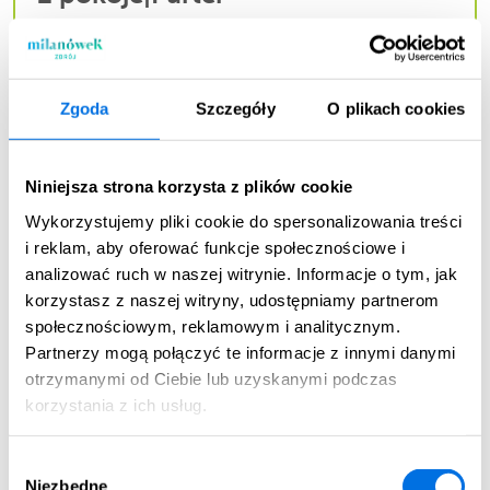
Pow. użytkowa:
2
44.69 m
Cena całkowita mieszkania:
Zgoda
Szczegóły
O plikach cookies
556 390,50 zł
Niniejsza strona korzysta z plików cookie
ZOBACZ WIĘCEJ
Wykorzystujemy pliki cookie do spersonalizowania treści
i reklam, aby oferować funkcje społecznościowe i
analizować ruch w naszej witrynie. Informacje o tym, jak
A15.2
korzystasz z naszej witryny, udostępniamy partnerom
Dostępne
społecznościowym, reklamowym i analitycznym.
Partnerzy mogą połączyć te informacje z innymi danymi
otrzymanymi od Ciebie lub uzyskanymi podczas
korzystania z ich usług.
Wybór
Niezbędne