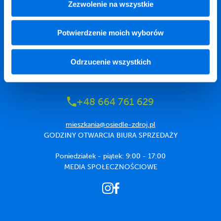
Zezwolenie na wszystkie
Potwierdzenie moich wyborów
ul. Królewska /
róg ul. Sabiny Dembowskiej,
Odrzucenie wszystkich
05-822 Milanówek
+48 664 761 629
mieszkania@osiedle-zdroj.pl
GODZINY OTWARCIA BIURA SPRZEDAŻY
Poniedziałek - piątek: 9:00 - 17:00
MEDIA SPOŁECZNOŚCIOWE