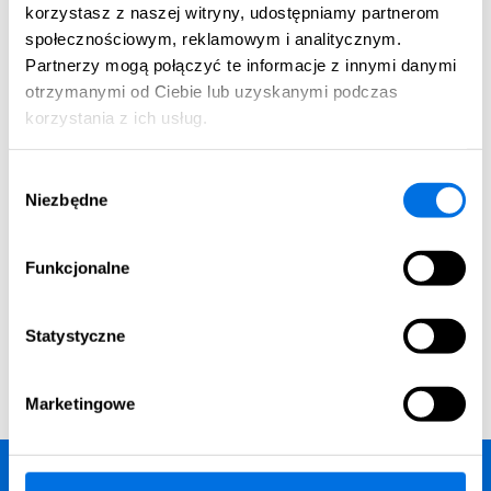
korzystasz z naszej witryny, udostępniamy partnerom
2
Pow. użytkowa:
Cena 1m
pow. użytkowej:
społecznościowym, reklamowym i analitycznym.
2
38.02 m
11 900,00 zł
Partnerzy mogą połączyć te informacje z innymi danymi
otrzymanymi od Ciebie lub uzyskanymi podczas
korzystania z ich usług.
Cena całkowita mieszkania:
461 601,00 zł
Wybór
Niezbędne
zgody
Funkcjonalne
Historia zmian cen
Parkingi i komórki lokatorskie
Statystyczne
Marketingowe
Prospekt informacyjny, budynek A – część ogólna.