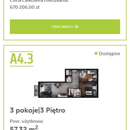
Cena całkowita mieszkania:
670 206,00 zł
ZOBACZ WIĘCEJ
A4.3
Dostępne
3 pokoje
|
3 Piętro
Pow. użytkowa:
2
57.32 m