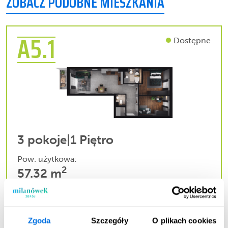
ZOBACZ PODOBNE MIESZKANIA
A5.1
Dostępne
3 pokoje
|
1 Piętro
Pow. użytkowa:
2
57.32 m
Cena całkowita mieszkania:
661 344,00 zł
Zgoda
Szczegóły
O plikach cookies