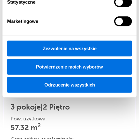
Statystyczne
ZOBACZ WIĘCEJ
Marketingowe
A5.2
Dostępne
Zezwolenie na wszystkie
Potwierdzenie moich wyborów
Odrzucenie wszystkich
3 pokoje
|
2 Piętro
Pow. użytkowa:
2
57.32 m