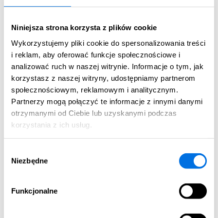
ZOBACZ WIĘCEJ
Niniejsza strona korzysta z plików cookie
Wykorzystujemy pliki cookie do spersonalizowania treści
A8.1
i reklam, aby oferować funkcje społecznościowe i
Dostępne
analizować ruch w naszej witrynie. Informacje o tym, jak
korzystasz z naszej witryny, udostępniamy partnerom
społecznościowym, reklamowym i analitycznym.
Partnerzy mogą połączyć te informacje z innymi danymi
otrzymanymi od Ciebie lub uzyskanymi podczas
korzystania z ich usług.
3 pokoje
|
1 Piętro
Wybór
Niezbędne
zgody
Pow. użytkowa:
2
57.32 m
Funkcjonalne
Cena całkowita mieszkania:
661 344,00 zł