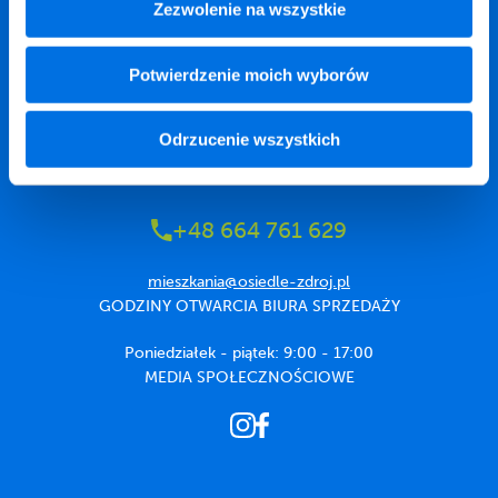
Zezwolenie na wszystkie
Potwierdzenie moich wyborów
ul. Królewska /
róg ul. Sabiny Dembowskiej,
Odrzucenie wszystkich
05-822 Milanówek
+48 664 761 629
mieszkania@osiedle-zdroj.pl
GODZINY OTWARCIA BIURA SPRZEDAŻY
Poniedziałek - piątek: 9:00 - 17:00
MEDIA SPOŁECZNOŚCIOWE