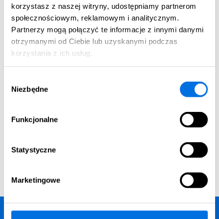
korzystasz z naszej witryny, udostępniamy partnerom
2
Pow. użytkowa:
Cena 1m
pow. użytkowej:
społecznościowym, reklamowym i analitycznym.
2
37.87 m
12 641,62 zł
Partnerzy mogą połączyć te informacje z innymi danymi
otrzymanymi od Ciebie lub uzyskanymi podczas
korzystania z ich usług.
Cena całkowita mieszkania:
478 738,00 zł
Wybór
Niezbędne
zgody
Funkcjonalne
Historia zmian cen
Parkingi i komórki lokatorskie
Statystyczne
Marketingowe
Prospekt informacyjny, budynek A – część ogólna.