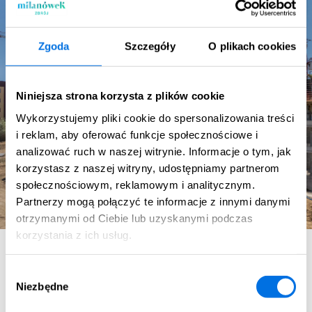
Zgoda
Szczegóły
O plikach cookies
Niniejsza strona korzysta z plików cookie
Wykorzystujemy pliki cookie do spersonalizowania treści
i reklam, aby oferować funkcje społecznościowe i
analizować ruch w naszej witrynie. Informacje o tym, jak
korzystasz z naszej witryny, udostępniamy partnerom
społecznościowym, reklamowym i analitycznym.
Partnerzy mogą połączyć te informacje z innymi danymi
otrzymanymi od Ciebie lub uzyskanymi podczas
korzystania z ich usług.
Osiedle Bacciarellego 54 to jedna z najbardziej
Wybór
prestiżowych inwestycji mieszkaniowych we Wrocławiu.
Niezbędne
zgody
Położone na Wielkiej Wyspie, łączy nowoczesną
architekturę z bliskością natury.