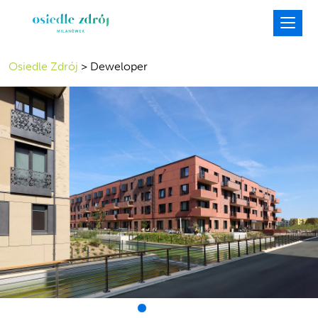
Osiedle Zdrój
>
Deweloper