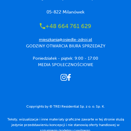
05-822 Milanówek
+48 664 761 629
mieszkania@osiedle-zdroj.pl
GODZINY OTWARCIA BIURA SPRZEDAŻY
Poniedziałek - piątek: 9:00 - 17:00
MEDIA SPOŁECZNOŚCIOWE
Copyrights by © TREI Residential Sp. z o. o. Sp. K.
Teksty, wizualizacje i inne materiały graficzne zawarte w tej stronie służą
jedynie przedstawieniu koncepcji i nie stanowią oferty handlowej w
rozumieniu kodeksu cywilnego.