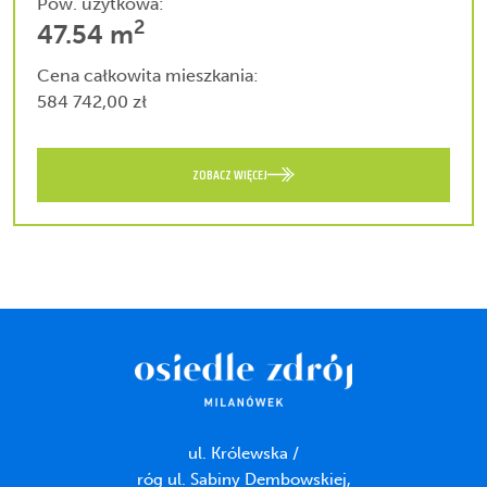
Pow. użytkowa:
2
47.54 m
Cena całkowita mieszkania:
584 742,00 zł
ZOBACZ WIĘCEJ
ul. Królewska /
róg ul. Sabiny Dembowskiej,