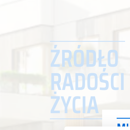
ŹRÓDŁO
RADOŚCI
ŻYCIA
MI