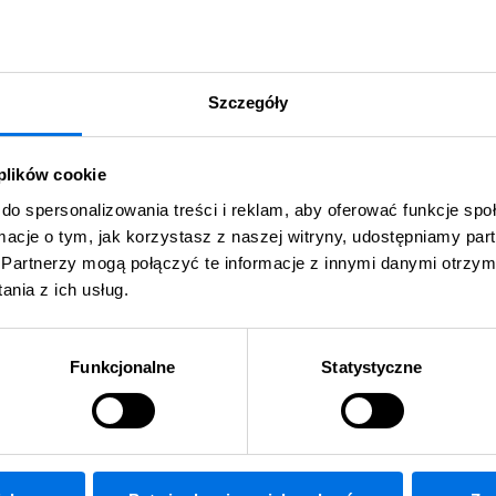
A10.3
Szczegóły
3 POKOJE
2
65,84 m
| 3. Piętro
 plików cookie
783 496
do spersonalizowania treści i reklam, aby oferować funkcje sp
zł
755 000
ormacje o tym, jak korzystasz z naszej witryny, udostępniamy p
zł
Partnerzy mogą połączyć te informacje z innymi danymi otrzym
nia z ich usług.
Taniej o 28 496 zł!
Najniższa cena mieszkania z ostatnich 30 dni
przed obniżką: 783 496 zł.
Funkcjonalne
Statystyczne
SPRAWDŹ MIESZKANIE