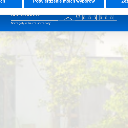
ich
Potwierdzenie moich wyborów
Zez
GOTOWE
MIESZKANIA!
Szczegóły w biurze sprzedaży