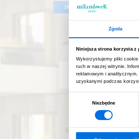
ZNAJDŹ SWOJE MIESZKANIE
Zgoda
Niniejsza strona korzysta z
Wykorzystujemy pliki cookie 
ruch w naszej witrynie. Inf
reklamowym i analitycznym. 
uzyskanymi podczas korzysta
Wybór
Niezbędne
zgody